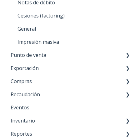
Notas de débito
Cesiones (factoring)
General
Impresión masiva
Punto de venta
Exportación
Transbank - POS integrado
Compras
Proceso de venta
Proceso de venta
Recaudación
Cierre de caja
Facturas de compra
Eventos
Configuración
Doc. Recibidos
Funcionalidades
Inventario
General
Pago proveedores
Configuración
Reportes
Órdenes de compra
Movimientos de inventario