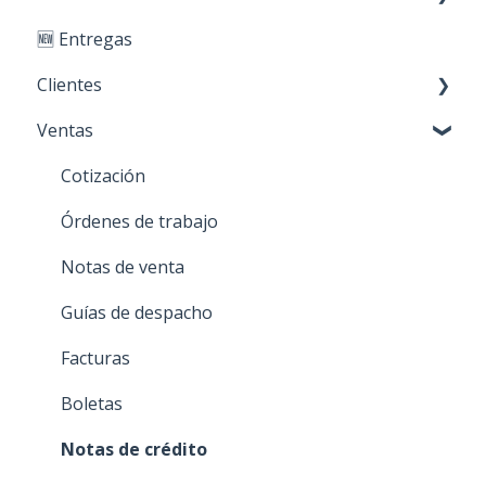
🆕 Entregas
Paso 3: Crear clientes
Primeros Pasos
Clientes
Paso 4: Realizar ventas
Ventas
Personaliza tu cuenta
Creación y edición
Acciones sobre mis clientes
Cotización
Órdenes de trabajo
Notas de venta
Guías de despacho
Facturas
Boletas
Notas de crédito