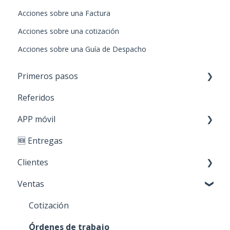
Acciones sobre una Factura
Acciones sobre una cotización
Acciones sobre una Guía de Despacho
Primeros pasos
Referidos
Paso 1: Nuevos productos
APP móvil
Paso 2: Carga de stock
🆕 Entregas
Paso 3: Crear clientes
Primeros Pasos
Clientes
Paso 4: Realizar ventas
Ventas
Personaliza tu cuenta
Creación y edición
Acciones sobre mis clientes
Cotización
Órdenes de trabajo