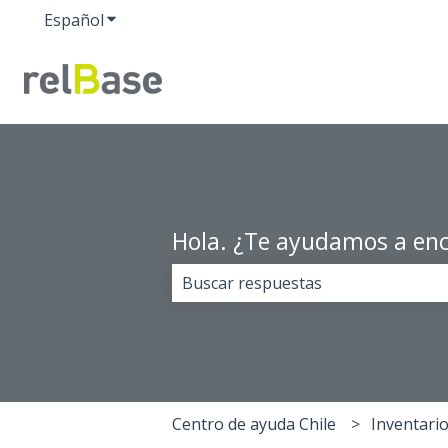
Español
Traducciones de Mostrar submenú de
Hola. ¿Te ayudamos a enc
No hay sugerencias porque el cam
Centro de ayuda Chile
Inventari