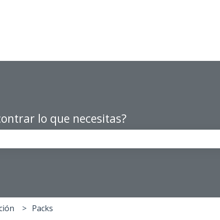
ontrar lo que necesitas?
po de búsqueda está vacío.
ción
Packs