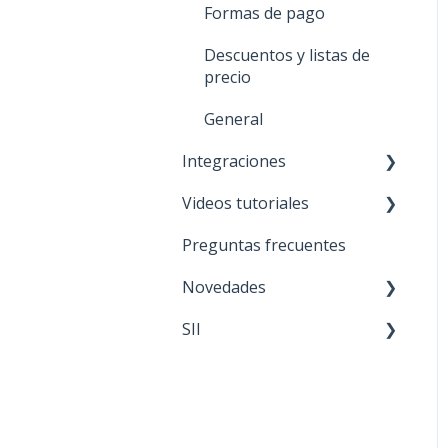
Formas de pago
Descuentos y listas de
precio
General
Integraciones
Videos tutoriales
NUEVO 🚀 TiendaNube
Preguntas frecuentes
Paris
General
Novedades
Mercado libre
APP móvil
SII
Falabella
Ventas
Actualizaciones del
sistema
Ripley
Mantenciones
Ofertas y descuentos
Walmart
SII
Interrupción