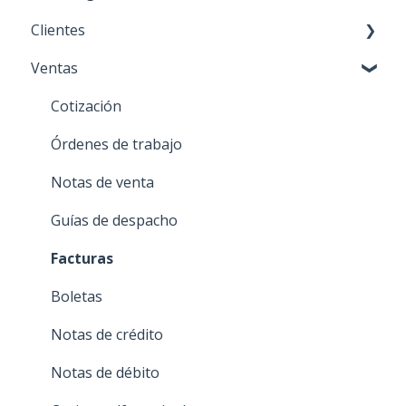
Clientes
Paso 4: Realizar ventas
Ventas
Personaliza tu cuenta
Creación y edición
Acciones sobre mis clientes
Cotización
Órdenes de trabajo
Notas de venta
Guías de despacho
Facturas
Boletas
Notas de crédito
Notas de débito