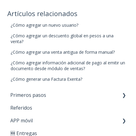
Artículos relacionados
¿Cómo agregar un nuevo usuario?
¿Cómo agregar un descuento global en pesos a una
venta?
¿Cómo agregar una venta antigua de forma manual?
¿Cómo agregar información adicional de pago al emitir un
documento desde módulo de ventas?
¿Cómo generar una Factura Exenta?
Primeros pasos
Referidos
Paso 1: Nuevos productos
APP móvil
Paso 2: Carga de stock
🆕 Entregas
Paso 3: Crear clientes
Primeros Pasos