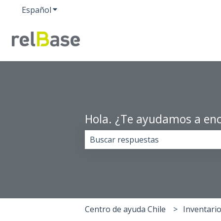
Español
Traducciones de Mostrar submenú de
Hola. ¿Te ayudamos a enc
No hay sugerencias porque el cam
Centro de ayuda Chile
Inventari