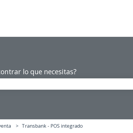
ontrar lo que necesitas?
po de búsqueda está vacío.
venta
Transbank - POS integrado