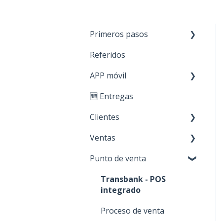
Primeros pasos
Referidos
Paso 1: Nuevos
productos
APP móvil
Paso 2: Carga de stock
🆕 Entregas
Primeros Pasos
Paso 3: Crear clientes
Clientes
Paso 4: Realizar ventas
Ventas
Creación y edición
Personaliza tu cuenta
Punto de venta
Acciones sobre mis
Cotización
clientes
Órdenes de trabajo
Transbank - POS
integrado
Notas de venta
Proceso de venta
Guías de despacho