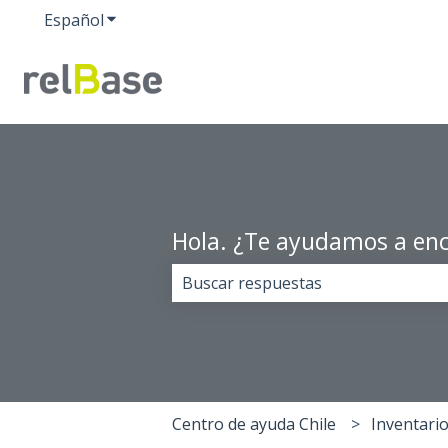
Español
Traducciones de Mostrar submenú de
Hola. ¿Te ayudamos a enc
No hay sugerencias porque el cam
Centro de ayuda Chile
Inventari