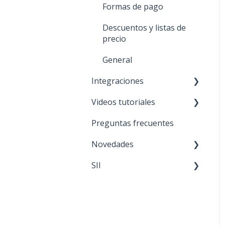
Formas de pago
Descuentos y listas de
precio
General
Integraciones
Videos tutoriales
NUEVO 🚀 TiendaNube
Preguntas frecuentes
Paris
General
Novedades
Mercado libre
APP móvil
SII
Falabella
Ventas
Actualizaciones del
sistema
Ripley
Mantenciones
Ofertas y descuentos
Walmart
SII
Interrupción