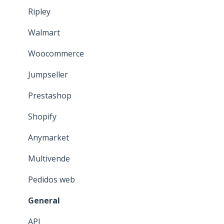
Canales de venta
Ripley
Formas de pago
Walmart
Descuentos y listas de precio
Woocommerce
General
Jumpseller
Prestashop
Shopify
Anymarket
Multivende
Pedidos web
General
API