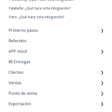
Falabella: ¿Qué hace esta integración?
Paris: ¿Qué hace esta integración?
Primeros pasos
Referidos
Paso 1: Nuevos productos
APP móvil
Paso 2: Carga de stock
🆕 Entregas
Paso 3: Crear clientes
Primeros Pasos
Clientes
Paso 4: Realizar ventas
Ventas
Personaliza tu cuenta
Creación y edición
Punto de venta
Acciones sobre mis clientes
Cotización
Exportación
Órdenes de trabajo
Transbank - POS integrado