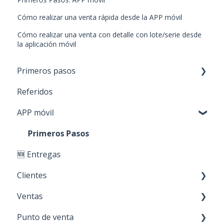
Cómo realizar una venta rápida desde la APP móvil
Cómo realizar una venta con detalle con lote/serie desde
la aplicación móvil
Primeros pasos
Referidos
Paso 1: Nuevos productos
APP móvil
Paso 2: Carga de stock
Paso 3: Crear clientes
Primeros Pasos
🆕 Entregas
Paso 4: Realizar ventas
Clientes
Personaliza tu cuenta
Ventas
Creación y edición
Punto de venta
Acciones sobre mis clientes
Cotización