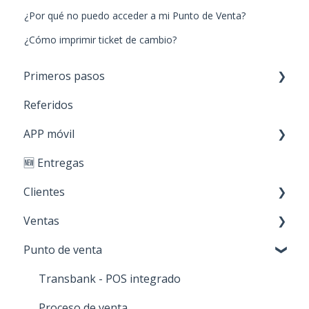
¿Por qué no puedo acceder a mi Punto de Venta?
¿Cómo imprimir ticket de cambio?
Primeros pasos
Referidos
Paso 1: Nuevos productos
APP móvil
Paso 2: Carga de stock
🆕 Entregas
Paso 3: Crear clientes
Primeros Pasos
Clientes
Paso 4: Realizar ventas
Ventas
Personaliza tu cuenta
Creación y edición
Punto de venta
Acciones sobre mis clientes
Cotización
Órdenes de trabajo
Transbank - POS integrado
Notas de venta
Proceso de venta