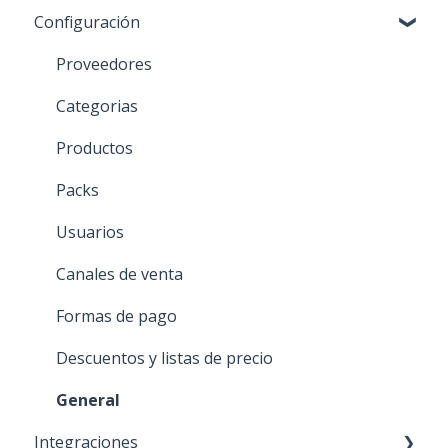
Configuración
Notas de débito
Impresión masiva
Movimientos de bodega
Reportes de venta
Cesiones (factoring)
Gastos y Rendiciones
Configuración
Reportes de compra
Proveedores
General
Reporte de despachos
Categorias
Impresión masiva
General
Productos
Packs
Usuarios
Canales de venta
Formas de pago
Descuentos y listas de precio
General
Integraciones