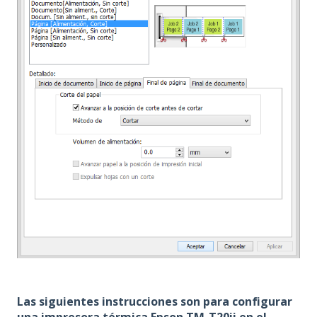
Las siguientes instrucciones son para configurar
una impresora térmica Epson TM-T20ii en el