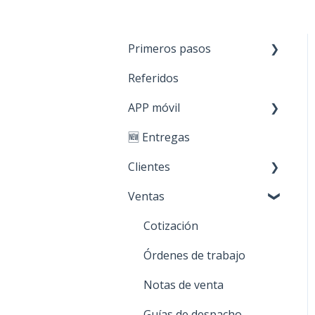
Primeros pasos
Referidos
Paso 1: Nuevos
productos
APP móvil
Paso 2: Carga de stock
🆕 Entregas
Primeros Pasos
Paso 3: Crear clientes
Clientes
Paso 4: Realizar ventas
Ventas
Creación y edición
Personaliza tu cuenta
Acciones sobre mis
Cotización
clientes
Órdenes de trabajo
Notas de venta
Guías de despacho