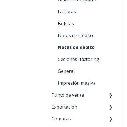
Facturas
Boletas
Notas de crédito
Notas de débito
Cesiones (factoring)
General
Impresión masiva
Punto de venta
Exportación
Transbank - POS
integrado
Compras
Proceso de venta
Proceso de venta