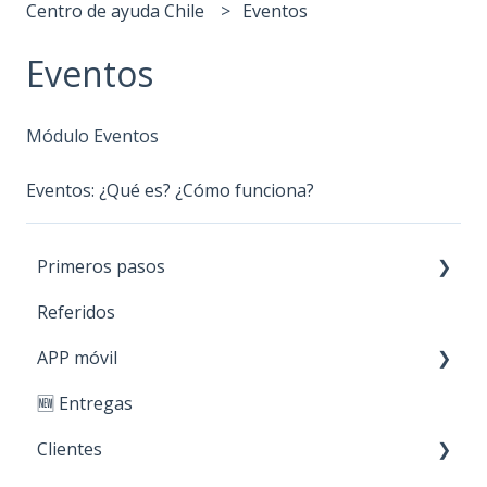
Centro de ayuda Chile
Eventos
Eventos
Módulo Eventos
Eventos: ¿Qué es? ¿Cómo funciona?
Primeros pasos
Referidos
Paso 1: Nuevos productos
APP móvil
Paso 2: Carga de stock
🆕 Entregas
Paso 3: Crear clientes
Primeros Pasos
Clientes
Paso 4: Realizar ventas