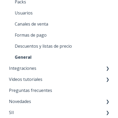
Packs
Usuarios
Canales de venta
Formas de pago
Descuentos y listas de precio
General
Integraciones
Videos tutoriales
NUEVO 🚀 TiendaNube
Preguntas frecuentes
Paris
General
Novedades
Mercado libre
APP móvil
SII
Falabella
Ventas
Actualizaciones del sistema