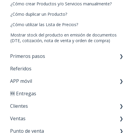
¿Cómo crear Productos y/o Servicios manualmente?
¿Cómo duplicar un Producto?
¿Cómo utilizar las Lista de Precios?
Mostrar stock del producto en emisión de documentos
(DTE, cotización, nota de venta y orden de compra)
Primeros pasos
Referidos
Paso 1: Nuevos productos
APP móvil
Paso 2: Carga de stock
🆕 Entregas
Paso 3: Crear clientes
Primeros Pasos
Clientes
Paso 4: Realizar ventas
Ventas
Personaliza tu cuenta
Creación y edición
Punto de venta
Acciones sobre mis clientes
Cotización