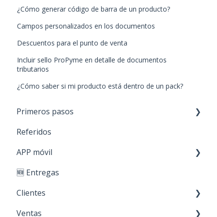
¿Cómo generar código de barra de un producto?
Campos personalizados en los documentos
Descuentos para el punto de venta
Incluir sello ProPyme en detalle de documentos
tributarios
¿Cómo saber si mi producto está dentro de un pack?
Primeros pasos
Referidos
Paso 1: Nuevos productos
APP móvil
Paso 2: Carga de stock
🆕 Entregas
Paso 3: Crear clientes
Primeros Pasos
Clientes
Paso 4: Realizar ventas
Ventas
Personaliza tu cuenta
Creación y edición