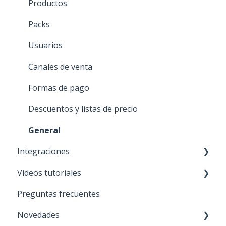
Impresión masiva
General
Productos
Packs
Usuarios
Canales de venta
Formas de pago
Descuentos y listas de precio
General
Integraciones
Videos tutoriales
NUEVO 🚀 TiendaNube
Preguntas frecuentes
Paris
General
Novedades
Mercado libre
APP móvil