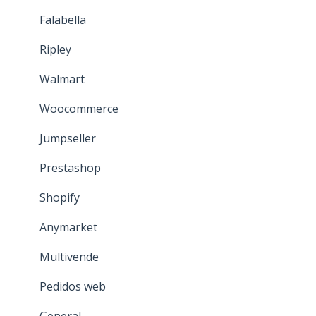
Usuarios
Falabella
Canales de venta
Ripley
Formas de pago
Walmart
Descuentos y listas de precio
Woocommerce
General
Jumpseller
Prestashop
Shopify
Anymarket
Multivende
Pedidos web