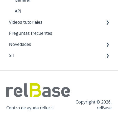
General
API
Videos tutoriales
Preguntas frecuentes
General
Novedades
APP móvil
SII
Ventas
Actualizaciones del sistema
Ofertas y descuentos
Mantenciones
Interrupción programada
SII
Copyright © 2026,
Centro de ayuda relke.cl
relBase