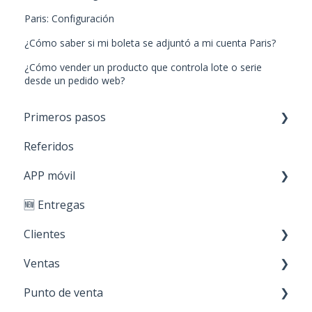
Paris: Configuración
¿Cómo saber si mi boleta se adjuntó a mi cuenta Paris?
¿Cómo vender un producto que controla lote o serie
desde un pedido web?
Primeros pasos
Referidos
Paso 1: Nuevos productos
APP móvil
Paso 2: Carga de stock
🆕 Entregas
Paso 3: Crear clientes
Primeros Pasos
Clientes
Paso 4: Realizar ventas
Ventas
Personaliza tu cuenta
Creación y edición
Punto de venta
Acciones sobre mis clientes
Cotización