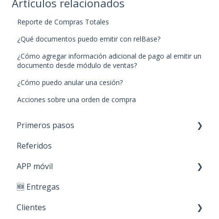
Artículos relacionados
Reporte de Compras Totales
¿Qué documentos puedo emitir con relBase?
¿Cómo agregar información adicional de pago al emitir un
documento desde módulo de ventas?
¿Cómo puedo anular una cesión?
Acciones sobre una orden de compra
Primeros pasos
Referidos
Paso 1: Nuevos productos
APP móvil
Paso 2: Carga de stock
🆕 Entregas
Paso 3: Crear clientes
Primeros Pasos
Clientes
Paso 4: Realizar ventas