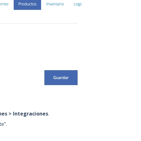
nes > Integraciones
.
e".