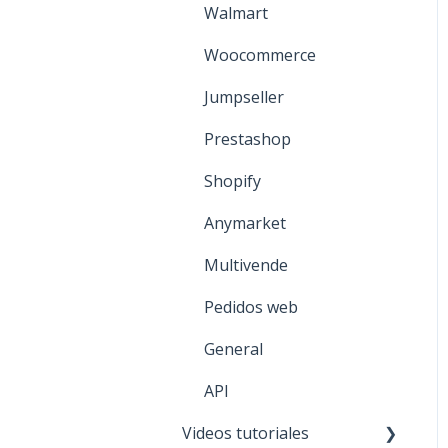
Formas de pago
Walmart
Descuentos y listas de
Woocommerce
precio
Jumpseller
General
Prestashop
Shopify
Anymarket
Multivende
Pedidos web
General
API
Videos tutoriales