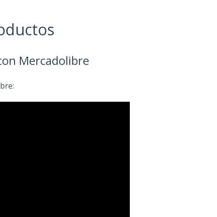
roductos
 con Mercadolibre
bre: