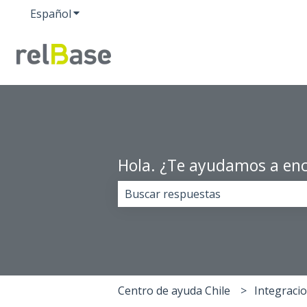
Español
Traducciones de Mostrar submenú de
Hola. ¿Te ayudamos a enc
No hay sugerencias porque el cam
Centro de ayuda Chile
Integraci