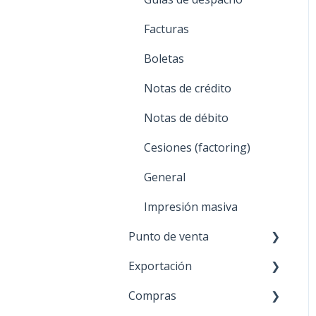
Facturas
Boletas
Notas de crédito
Notas de débito
Cesiones (factoring)
General
Impresión masiva
Punto de venta
Exportación
Transbank - POS
integrado
Compras
Proceso de venta
Proceso de venta