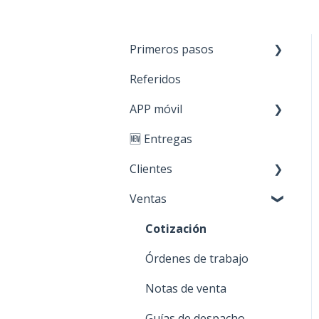
Primeros pasos
Referidos
Paso 1: Nuevos
productos
APP móvil
Paso 2: Carga de stock
🆕 Entregas
Primeros Pasos
Paso 3: Crear clientes
Clientes
Paso 4: Realizar ventas
Ventas
Creación y edición
Personaliza tu cuenta
Acciones sobre mis
Cotización
clientes
Órdenes de trabajo
Notas de venta
Guías de despacho