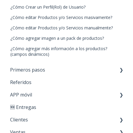
¿Cómo Crear un Perfil(Rol) de Usuario?
¿Cómo editar Productos y/o Servicios masivamente?
¿Cómo editar Productos y/o Servicios manualmente?
¿Cómo agregar imagen a un pack de productos?
¿Cómo agregar más información a los productos?
(campos dinámicos)
Primeros pasos
Referidos
Paso 1: Nuevos productos
APP móvil
Paso 2: Carga de stock
🆕 Entregas
Paso 3: Crear clientes
Primeros Pasos
Clientes
Paso 4: Realizar ventas
Ventas
Personaliza tu cuenta
Creación y edición