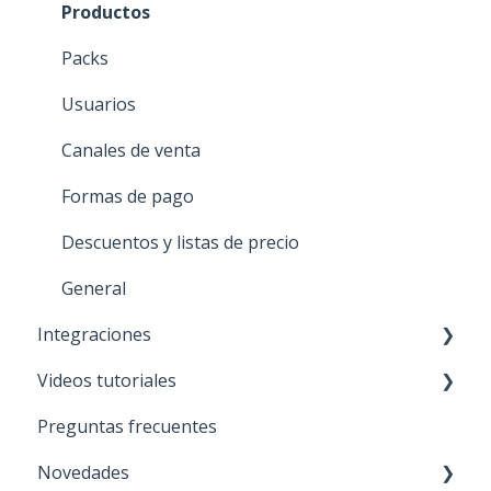
Impresión masiva
General
Productos
Packs
Usuarios
Canales de venta
Formas de pago
Descuentos y listas de precio
General
Integraciones
Videos tutoriales
NUEVO 🚀 TiendaNube
Preguntas frecuentes
Paris
General
Novedades
Mercado libre
APP móvil