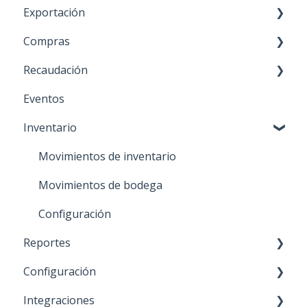
Exportación
Órdenes de trabajo
Transbank - POS integrado
Compras
Notas de venta
Proceso de venta
Proceso de venta
Recaudación
Guías de despacho
Cierre de caja
Facturas de compra
Eventos
Facturas
Configuración
Doc. Recibidos
Funcionalidades
Inventario
Boletas
General
Pago proveedores
Configuración
Notas de crédito
Órdenes de compra
Movimientos de inventario
Notas de débito
Impresión masiva
Movimientos de bodega
Cesiones (factoring)
Gastos y Rendiciones
Configuración
Reportes
General
Configuración
Impresión masiva
Reportes de venta
Integraciones
Reportes de compra
Proveedores