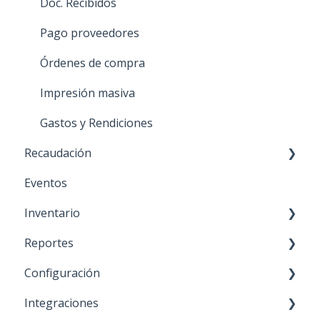
Facturas
Configuración
Doc. Recibidos
Boletas
General
Pago proveedores
Notas de crédito
Órdenes de compra
Notas de débito
Impresión masiva
Cesiones (factoring)
Gastos y Rendiciones
Recaudación
General
Eventos
Impresión masiva
Funcionalidades
Inventario
Configuración
Reportes
Movimientos de inventario
Configuración
Movimientos de bodega
Reportes de venta
Integraciones
Configuración
Reportes de compra
Proveedores